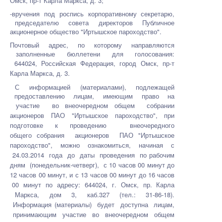
Омск, пр-т Карла Маркса, д. 3;
-вручения под роспись корпоративному секретарю,
председателю совета директоров Публичное
акционерное общество "Иртышское пароходство".
Почтовый адрес, по которому направляются
заполненные бюллетени для голосования:
644024,
Российская Федерация, город Омск, пр-т
Карла Маркса, д. 3.
С информацией (материалами), подлежащей
предоставлению лицам, имеющим право на
участие во
внеочередном общем собрании
акционеров ПАО "Иртышское пароходство", при
подготовке к проведению внеочередного
общего собрания акционеров ПАО "Иртышское
пароходство", можно ознакомиться, начиная с
24.03.2014 года до даты проведения по рабочим
дням (понедельник-четверг), с 10 часов 00 минут до
12 часов 00 минут, и с 13 часов 00 минут до 16
часов
00 минут по адресу: 644024, г. Омск, пр. Карла
Маркса, дом 3, каб.327 (тел.: 31-86-18).
Информация
(материалы) будет доступна лицам,
принимающим участие во внеочередном общем