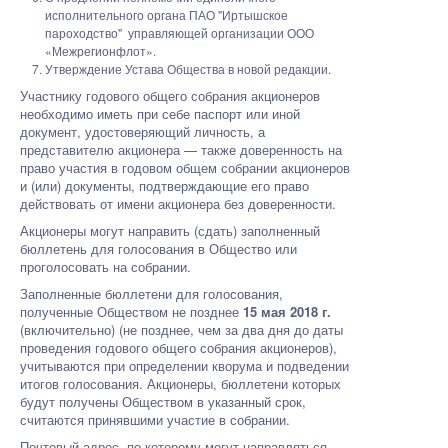
исполнительного органа ПАО "Иртышское
пароходство" управляющей организации ООО
«Межрегионфлот».
Утверждение Устава Общества в новой редакции.
Участнику годового общего собрания акционеров
необходимо иметь при себе паспорт или иной
документ, удостоверяющий личность, а
представителю акционера — также доверенность на
право участия в годовом общем собрании акционеров
и (или) документы, подтверждающие его право
действовать от имени акционера без доверенности.
Акционеры могут направить (сдать) заполненный
бюллетень для голосования в Общество или
проголосовать на собрании.
Заполненные бюллетени для голосования,
полученные Обществом не позднее
15 мая 2018 г.
(включительно) (не позднее, чем за два дня до даты
проведения годового общего собрания акционеров),
учитываются при определении кворума и подведении
итогов голосования. Акционеры, бюллетени которых
будут получены Обществом в указанный срок,
считаются принявшими участие в собрании.
Почтовый адрес, по которому могут направляться