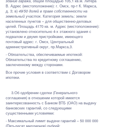
здание гаража
, общей площадью 105,1 кв.м. литера
В. Адрес (местоположение): г. Омск, пр-т К. Маркса,
д. 3; в)
49/50 долей в праве собственности на
земельный участок
. Категория земель: земли
населенных пунктов – для общественно-деловых
целей. Площадь 4170 кв. м. Адрес (местоположение):
установлено относительно 4-х этажного здания с
подвалом и двумя пристройками, имеющего
почтовый адрес: г. Омск, Центральный
административный округ, пр.Маркса,3.
- Обязательства, обеспечиваемые ипотекой:
Обязательства по кредитному соглашению,
заключенному между сторонами.
Все прочие условия в соответствии с Договором
ипотеки.
3.Об одобрении сделки (Генерального
соглашения) в отношении которой имеется
заинтересованность с Банком ВТБ (ОАО) на выдачу
банковских гарантий, со следующими
существенными условиями:
- Максимальный лимит выдачи гарантий – 50 000 000
(Пятьдесят миллионов) рублей;