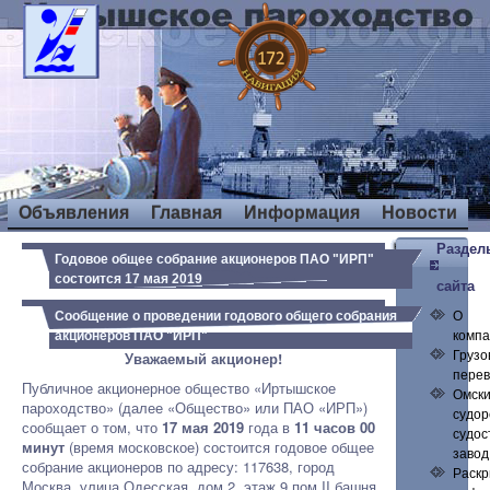
Объявления
Главная
Информация
Новости
Раздел
Годовое общее собрание акционеров ПАО "ИРП"
состоится 17 мая 2019
сайта
О
Сообщение о проведении годового общего собрания
комп
акционеров ПАО "ИРП"
Грузо
Уважаемый акционер!
перев
Публичное акционерное общество «Иртышское
Омск
пароходство» (далее «Общество» или ПАО «ИРП»)
судор
сообщает о том, что
17 мая 2019
года в
11 часов 00
судос
минут
(время московское) состоится годовое общее
завод
собрание акционеров по адресу: 117638, город
Раск
Москва, улица Одесская, дом 2, этаж 9 пом II башня