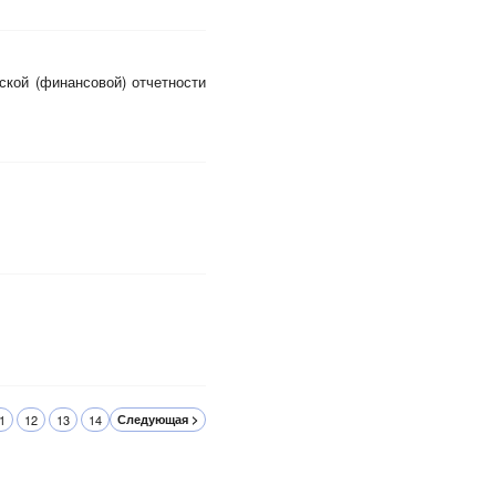
ской (финансовой) отчетности
1
12
13
14
Следующая >