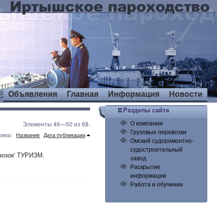
Объявления
Главная
Информация
Новости
Разделы сайта
О компании
Элементы 46—50 из 68.
Грузовые перевозки
овка:
Название
Дата публикации
Омский судоремонтно-
судостроительный
возок' ТУРИЗМ.
завод
Раскрытие
информации
Работа и обучение