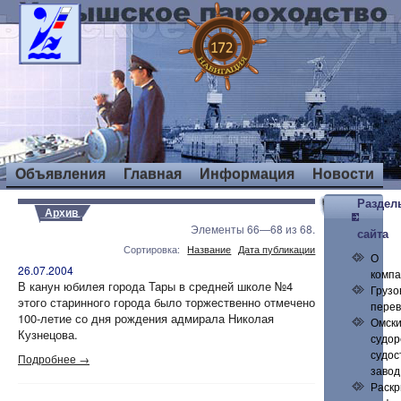
Объявления
Главная
Информация
Новости
Раздел
Архив
Элементы 66—68 из 68.
сайта
Сортировка:
Название
Дата публикации
О
26.07.2004
комп
В канун юбилея города Тары в средней школе №4
Грузо
этого старинного города было торжественно отмечено
перев
100-летие со дня рождения адмирала Николая
Омск
Кузнецова.
судор
судос
Подробнее →
завод
Раск