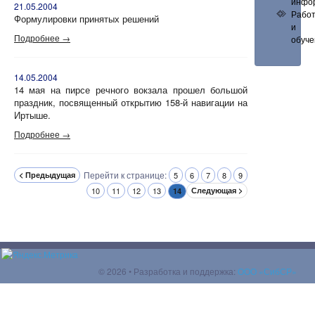
инфо
21.05.2004
Рабо
Формулировки принятых решений
и
Подробнее →
обуче
14.05.2004
14 мая на пирсе речного вокзала прошел большой
праздник, посвященный открытию 158-й навигации на
Иртыше.
Подробнее →
Перейти к странице:
< Предыдущая
5
6
7
8
9
10
11
12
13
Следующая >
14
© 2026 • Разработка и поддержка:
ООО «СибСР»