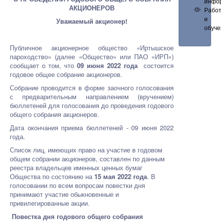
инфо
АКЦИОНЕРОВ
Рабо
и
Уважаемый акционер!
обуче
Публичное акционерное общество «Иртышское
пароходство» (далее «Общество» или ПАО «ИРП»)
сообщает о том, что
09 июня 2022 года
состоится
годовое общее собрание акционеров.
Собрание проводится в форме заочного голосования
с предварительным направлением (вручением)
бюллетеней для голосования до проведения годового
общего собрания акционеров.
Дата окончания приема бюллетеней - 09 июня 2022
года.
Список лиц, имеющих право на участие в годовом
общем собрании акционеров, составлен по данным
реестра владельцев именных ценных бумаг
Общества по состоянию на
15 мая 2022 года
. В
голосовании по всем вопросам повестки дня
принимают участие обыкновенные и
привилегированные акции.
Повестка дня годового общего собрания