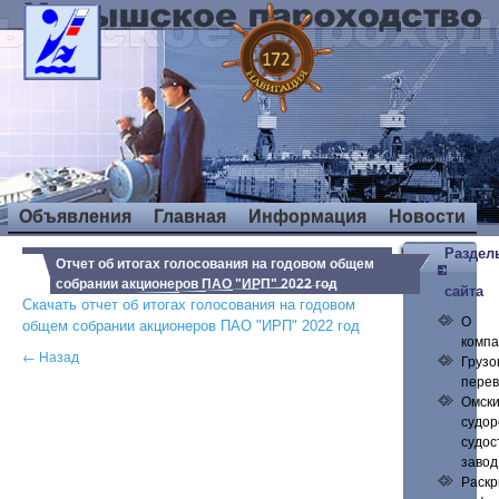
Объявления
Главная
Информация
Новости
Раздел
Отчет об итогах голосования на годовом общем
собрании акционеров ПАО "ИРП" 2022 год
сайта
Скачать
отчет об итогах голосования на годовом
О
общем собрании акционеров ПАО
"ИРП" 2022 год
комп
← Назад
Грузо
перев
Омск
судор
судос
завод
Раск